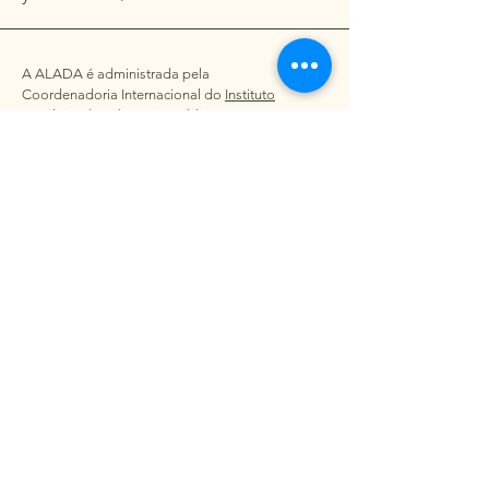
A ALADA é administrada pela
Coordenadoria Internacional do
Instituto
Brasileiro de Advocacia Pública
e conta
com o apio oficial da
Associação dos
Professores de Direito Ambiental do
Brasil - APRODAB
.
Rua Antonio Carlos, 582 - 8º Andar -
Consolação - SãoPaulo/SP - Brasil - CEP
01309-010
Inscreva-se em Nossa
Newsletter (em breve)