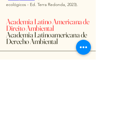
ecológicos - Ed. Terra Redonda, 2023).
Academia Latino Americana de
Direito Ambiental
Academia Latinoamericana de
Derecho Ambiental
(+5511)
3104-2819
aladambiental@gmail.com
youtube.com/@aladambiental
A ALADA é administrada pela
Coordenadoria Internacional do
Instituto
Brasileiro de Advocacia Pública
e conta
com o apio oficial da
Associação dos