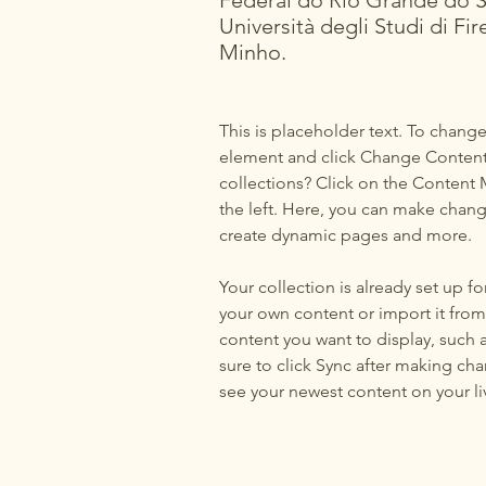
Federal do Rio Grande do Su
Università degli Studi di Fi
Minho.
This is placeholder text. To change
element and click Change Content.
collections? Click on the Content
the left. Here, you can make chang
create dynamic pages and more.
Your collection is already set up f
your own content or import it from 
content you want to display, such a
sure to click Sync after making chan
see your newest content on your liv