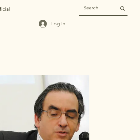
icial
Log In