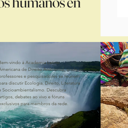
hos humanos en
Bem-vindo à Academia Latino
Americana de Direito Ambiental, onde
professores e pesquisadores se reúnem
para discutir Ecologia, Direito, Literatura
e Socioambientalismo. Descubra
artigos, debates ao vivo e fóruns
exclusivos para membros da rede.