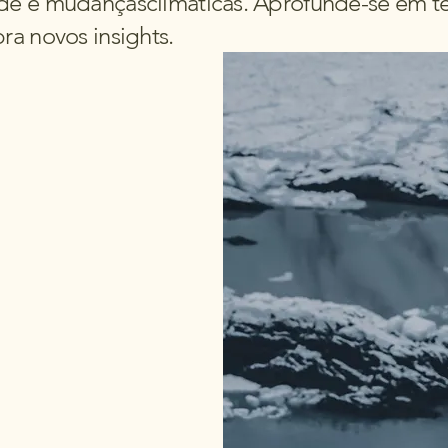
ade e mudançasclimáticas. Aprofunde-se em 
ra novos insights.